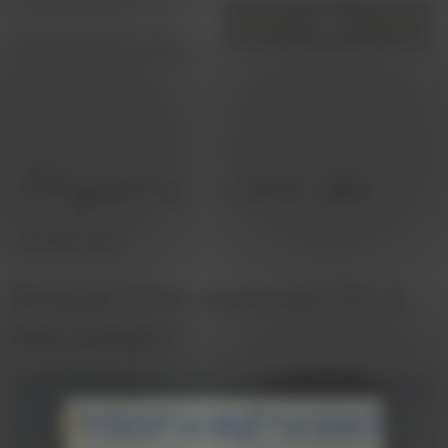
Panneau de gestion des cookies
Étiquette :
fête des
mères
Bonne fête maman! Et à
ton corps!
Inscrivez-vous